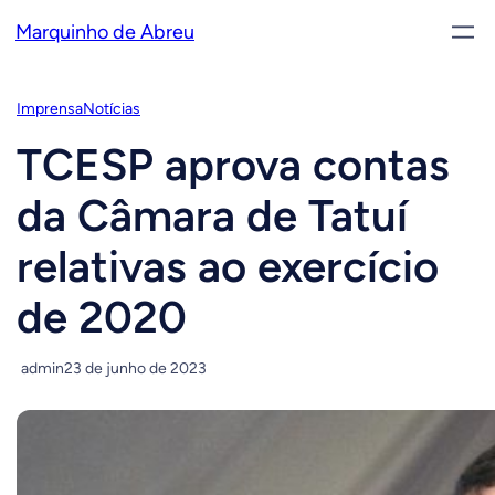
Pular
Marquinho de Abreu
para
o
conteúdo
Imprensa
Notícias
TCESP aprova contas
da Câmara de Tatuí
relativas ao exercício
de 2020
admin
23 de junho de 2023