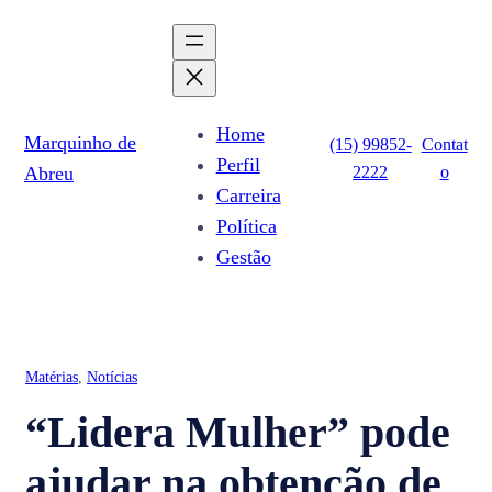
Pular
para
o
conteúdo
Home
Marquinho de
(15) 99852-
Contat
Perfil
2222
o
Abreu
Carreira
Política
Gestão
Matérias
, 
Notícias
“Lidera Mulher” pode
ajudar na obtenção de