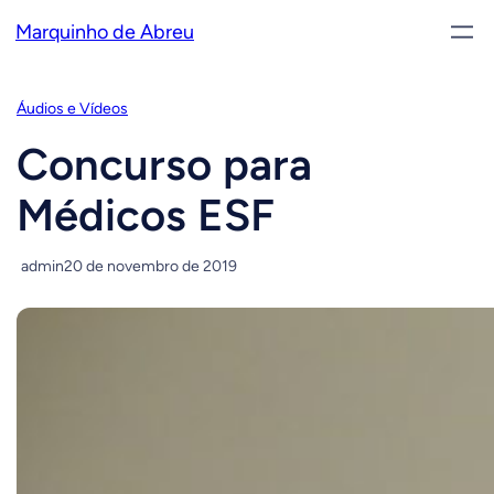
Pular
Marquinho de Abreu
para
o
conteúdo
Áudios e Vídeos
Concurso para
Médicos ESF
admin
20 de novembro de 2019