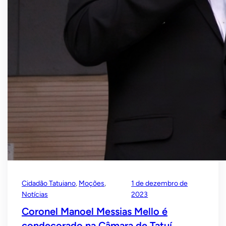
Cidadão Tatuiano
, 
Moções
, 
1 de dezembro de
Notícias
2023
Coronel Manoel Messias Mello é
condecorado na Câmara de Tatuí