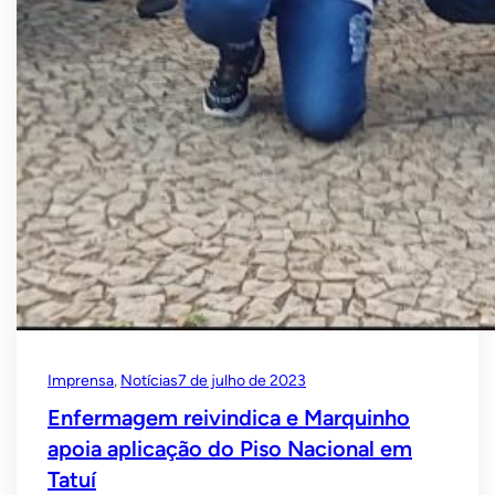
Imprensa
, 
Notícias
7 de julho de 2023
Enfermagem reivindica e Marquinho
apoia aplicação do Piso Nacional em
Tatuí