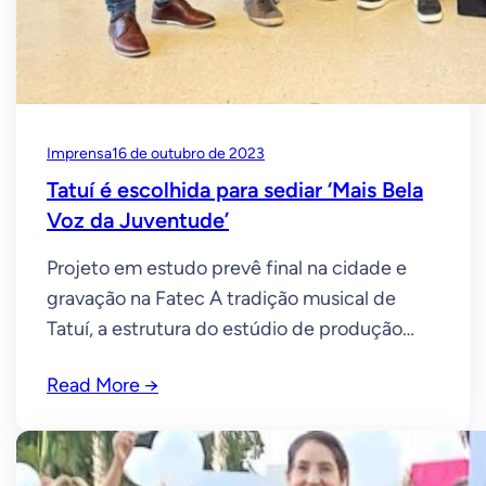
Imprensa
16 de outubro de 2023
Tatuí é escolhida para sediar ‘Mais Bela
Voz da Juventude’
Projeto em estudo prevê final na cidade e
gravação na Fatec A tradição musical de
Tatuí, a estrutura do estúdio de produção
fonográfica da Fatec (Faculdade de
Read More →
Tecnologia) “Wilson Roberto Ribeiro de
Camargo” e a expertise dos professores da
instituição são apontados como
determinantes para a realização do projeto