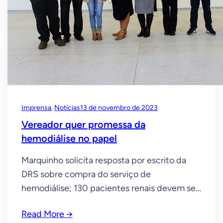
Imprensa
, 
Notícias
13 de novembro de 2023
Vereador quer promessa da
hemodiálise no papel
Marquinho solicita resposta por escrito da
DRS sobre compra do serviço de
hemodiálise; 130 pacientes renais devem ser
atendidos 01/08/2023 | O vereador
Read More →
Marquinho de Abreu (Antonio Marcos de