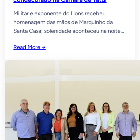
Militar e exponente do Lions recebeu
homenagem das mãos de Marquinho da
Santa Casa; solenidade aconteceu na noite
de quinta-feira, 30, de novembro O Vereador
Read More →
Marquinho da Santa Casa (Antonio Marcos de
Abreu) entregou, na noite de quinta-feira, 30,
uma das honrarias mais importantes do
município. Em solenidade realizada na
Câmara Municipal, ele concedeu Título