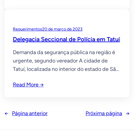
R$ 93,3 mil aos cofres públicos na gestão
Marquinho da Santa Casa.Marquinho conduz
sessão que aprova emenda de R$ 520 mil
Requerimentos
20 de março de 2023
para entidades tatuianas.Novo
Delegacia Seccional de Polícia em Tatuí
Demanda da segurança pública na região é
urgente, segundo vereador A cidade de
Tatuí, localizada no interior do estado de São
Paulo, tem uma população estimada de
Read More →
cerca de 120 mil habitantes, além de
abranger uma região com outros municípios
próximos. A cidade se destaca por ser um
importante polo comercial, cultural e
←
Página anterior
Próxima página
→
educacional na