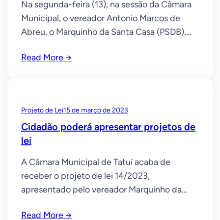
Na segunda-feira (13), na sessão da Câmara
Municipal, o vereador Antonio Marcos de
Abreu, o Marquinho da Santa Casa (PSDB),
apresentou requerimento ao governador do
Read More →
Estado de São Paulo, Tarcísio de Freitas, para
que este informe se existe a possibilidade de
o município ser beneficiado com a instalação
de uma Delegacia Seccional de Polícia, a
Projeto de Lei
15 de março de 2023
Cidadão poderá apresentar projetos de
lei
A Câmara Municipal de Tatuí acaba de
receber o projeto de lei 14/2023,
apresentado pelo vereador Marquinho da
Santa Casa, que institui o Banco de Ideias
Read More →
Legislativas. LEIA MAIS:Câmara devolve mais