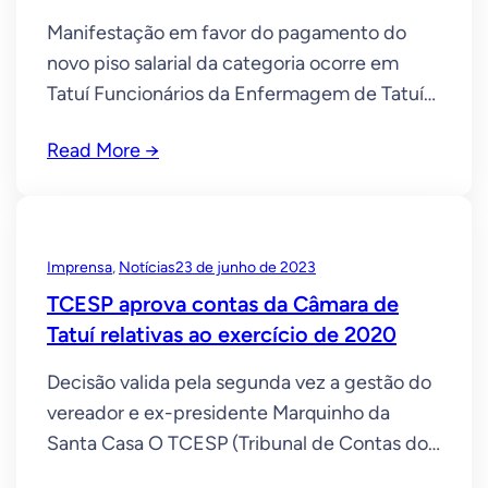
Manifestação em favor do pagamento do
novo piso salarial da categoria ocorre em
Tatuí Funcionários da Enfermagem de Tatuí
realizaram uma manifestação em 28 de
Read More →
junho, exigindo a aplicação do Piso Nacional
da categoria. Os servidores, que trabalham
nas unidades básicas de saúde, ESFs
(Estratégias Saúde da Família) e outros
Imprensa
, 
Notícias
23 de junho de 2023
órgãos da Saúde municipal, reuniram-se
TCESP aprova contas da Câmara de
Tatuí relativas ao exercício de 2020
Decisão valida pela segunda vez a gestão do
vereador e ex-presidente Marquinho da
Santa Casa O TCESP (Tribunal de Contas do
estado de São Paulo) aprovou, na tarde de