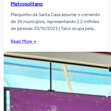
Metropolitano
Marquinho da Santa Casa assume o comando
de 34 municípios, representando 2,2 milhões
de pessoas 20/10/2023 | Tatuí ocupa pela
primeira vez a presidência do Parlamento
Read More →
Regional Metropolitano de Sorocaba,
Itapetininga e Tatuí – PRMSIT. A cadeira
passou a ser ocupada desde a quarta-feira,
18, pelo vereador Antonio Marcos de Abreu,
eleito por unanimidade em