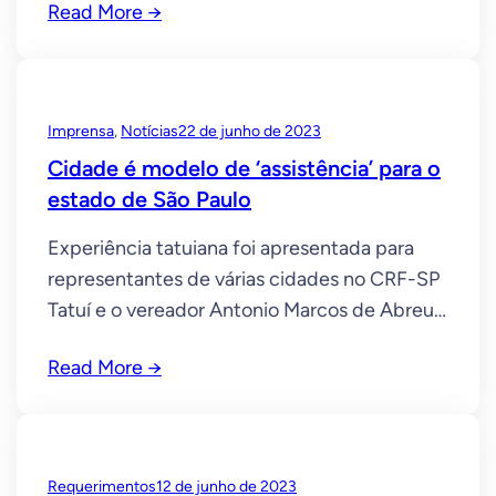
Read More →
terça-feira, 21, as contas da Câmara
Municipal de Tatuí referentes a 2020. A
decisão valida pela segunda vez a gestão do
vereador Antonio Marcos de Abreu
Imprensa
, 
Notícias
22 de junho de 2023
Cidade é modelo de ‘assistência’ para o
estado de São Paulo
Experiência tatuiana foi apresentada para
representantes de várias cidades no CRF-SP
Tatuí e o vereador Antonio Marcos de Abreu,
o Marquinho da Santa Casa (PSDB), estiveram
Read More →
no centro das atenções da reunião deste mês
do Comitê Parlamentar do CRF-SP (Conselho
Regional de Farmácia do estado de São
Paulo). O evento aconteceu na tarde de
Requerimentos
12 de junho de 2023