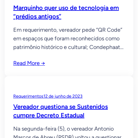
quarta-feira,
Marquinho quer uso de tecnologia em
“prédios antigos”
Em requerimento, vereador pede “QR Code”
em espaços que foram reconhecidos como
patrimônio histórico e cultural; Condephaat
já aprovou medida O uso de tecnologia em
Read More →
prédios públicos e espaços reconhecidos
oficialmente como patrimônio histórico e
cultural pode ser uma realidade em Tatuí. É o
que prevê o requerimento do vereador
Requerimentos
12 de junho de 2023
Marquinho da Santa Casa (Antonio
Vereador questiona se Sustenidos
cumpre Decreto Estadual
Na segunda-feira (5), o vereador Antonio
Marcos de Abreu (PSDB) voltou a questionar