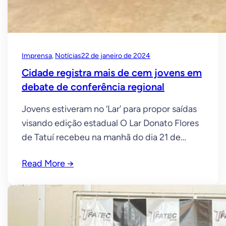
Imprensa
, 
Notícias
22 de janeiro de 2024
Cidade registra mais de cem jovens em
debate de conferência regional
Jovens estiveram no ‘Lar’ para propor saídas
visando edição estadual O Lar Donato Flores
de Tatuí recebeu na manhã do dia 21 de
setembro, na Conferência Regional da
Read More →
Juventude, cerca de cem jovens com idades
entre 15 e 29 anos, para debater problemas e
apresentar soluções nas “demandas que mais
afetam a juventude”. LEIA MAIS:Legislativo