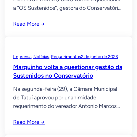
a “OS Sustenidos”, gestora do Conservatório
de Tatuí. Em requerimento à diretora
Read More →
executiva da Sustenidos, Alessandra Costa, o
parlamentar apresenta três perguntas sobre
a Orquestra Sinfônica e o Coro do
Conservatório. LEIA MAIS:Tatuí poderá ter
Imprensa
, 
Notícias
, 
Requerimentos
2 de junho de 2023
Museu Ferroviário.Lei incentiva doar NFP à
Marquinho volta a questionar gestão da
Santa
Sustenidos no Conservatório
Na segunda-feira (29), a Câmara Municipal
de Tatuí aprovou por unanimidade
requerimento do vereador Antonio Marcos
de Abreu (PSDB) com três perguntas à
Read More →
“Sustenidos”, administradora do
Conservatório de Tatuí. LEIA MAIS: