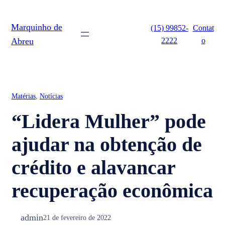
Pular
para
Marquinho de
(15) 99852-
Contat
o
2222
o
Abreu
conteúdo
Matérias
, 
Notícias
“Lidera Mulher” pode
ajudar na obtenção de
crédito e alavancar
recuperação econômica
admin
21 de fevereiro de 2022