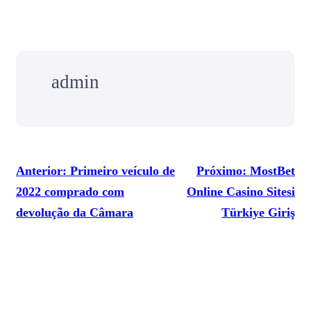
admin
Anterior:
Primeiro veículo de
Próximo:
MostBet
2022 comprado com
Online Casino Sitesi
devolução da Câmara
Türkiye Giriş